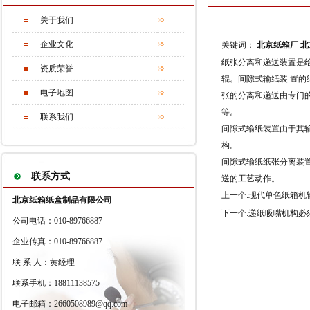
关于我们
企业文化
关键词：
北京纸箱厂
北
纸张分离和递送装置是
资质荣誉
辊。间隙式输纸装 置的
电子地图
张的分离和递送由专门
等。
联系我们
间隙式输纸装置由于其
构。
间隙式输纸纸张分离装
联系方式
送的工艺动作。
上一个:
现代单色纸箱机
北京纸箱纸盒制品有限公司
下一个:
递纸吸嘴机构必
公司电话：010-89766887
企业传真：010-89766887
联 系 人：黄经理
联系手机：18811138575
电子邮箱：2660508989@qq.com